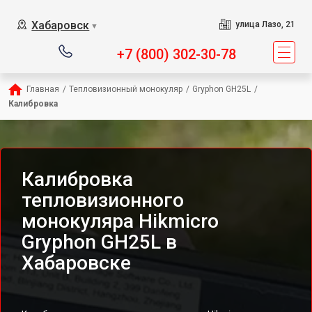
Хабаровск
улица Лазо, 21
▼
+7 (800) 302-30-78
Главная
/
Тепловизионный монокуляр
/
Gryphon GH25L
/
Калибровка
Калибровка
тепловизионного
монокуляра Hikmicro
Gryphon GH25L в
Хабаровске