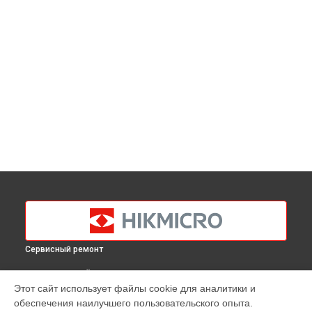
Сервисный ремонт
ВЫБЕРИ СВОЙ ГОРОД
Этот сайт использует файлы cookie для аналитики и
Ремонт платы управления (восстановление)
обеспечения наилучшего пользовательского опыта.
тепловизионного монокуляра Gryphon GQ35L Hikmicro в