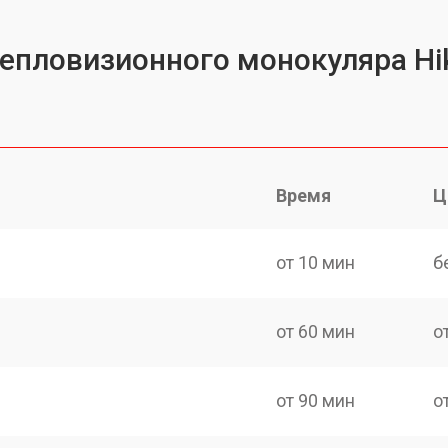
тепловизионного монокуляра Hik
Время
Ц
от 10 мин
б
от 60 мин
о
от 90 мин
о