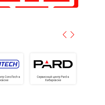
нтр ConoTech в
Сервисный центр Pard в
Сервисный ц
ровске
Хабаровске
Хаба