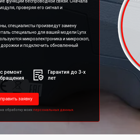
ние функции беспроводной связи. Сначала
одуля, проверяя его сигнал и
ны, специалисты произведут замену
таль специально для вашей модели Lynx
пользуются микроэлектроника и микроскоп,
е дорожки и подключить обновленный
с ремонт
Гарантия до 3-х
обращения
лет
править заявку
 на обработку моих
персональных данных.