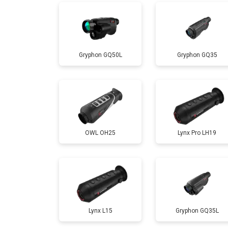
Gryphon GQ50L
Gryphon GQ35
OWL OH25
Lynx Pro LH19
Lynx L15
Gryphon GQ35L