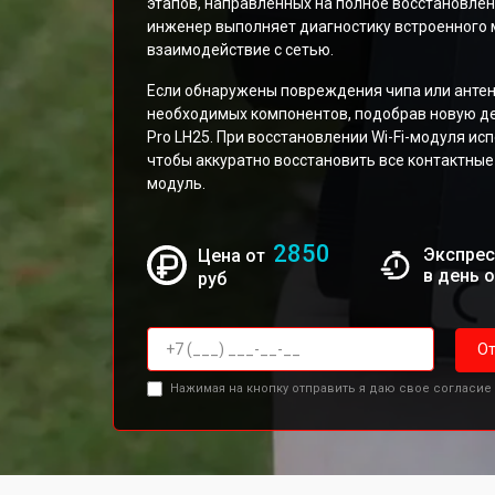
этапов, направленных на полное восстановле
инженер выполняет диагностику встроенного м
взаимодействие с сетью.
Если обнаружены повреждения чипа или антен
необходимых компонентов, подобрав новую де
Pro LH25. При восстановлении Wi-Fi-модуля ис
чтобы аккуратно восстановить все контактны
модуль.
2850
Экспрес
Цена от
в день 
руб
От
Нажимая на кнопку отправить я даю свое согласие