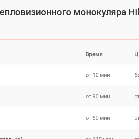
тепловизионного монокуляра Hik
Время
Ц
от 10 мин
б
от 90 мин
о
от 60 мин
о