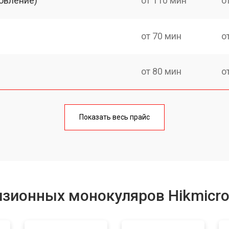
овление)
от 110 мин
о
от 70 мин
о
от 80 мин
о
от 60 мин
о
Показать весь прайс
от 80 мин
о
от 70 мин
о
изионных монокуляров Hikmicr