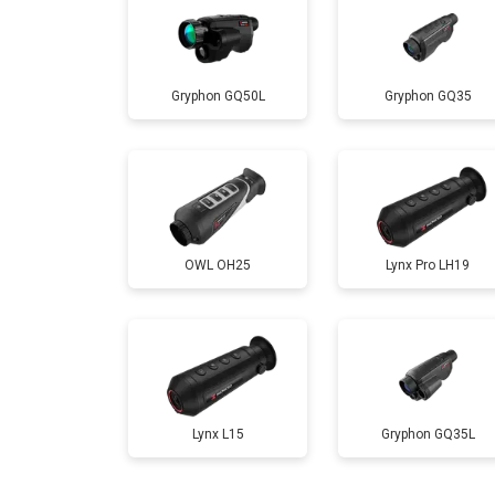
Gryphon GQ50L
Gryphon GQ35
OWL OH25
Lynx Pro LH19
Lynx L15
Gryphon GQ35L