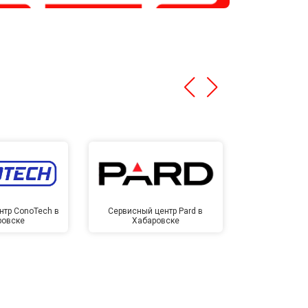
нтр ConoTech в
Сервисный центр Pard в
Сервисный ц
ровске
Хабаровске
Хаба