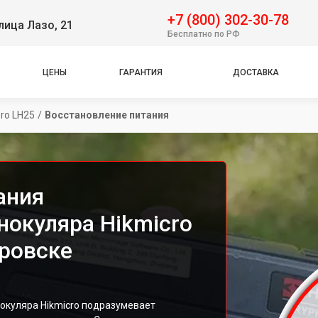
+7 (800) 302-30-78
лица Лазо, 21
Бесплатно по РФ
ЦЕНЫ
ГАРАНТИЯ
ДОСТАВКА
Pro LH25
/
Восстановление питания
ания
нокуляра Hikmicro
аровске
окуляра Hikmicro подразумевает