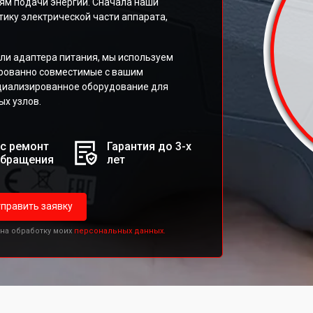
ям подачи энергии. Сначала наши
ику электрической части аппарата,
или адаптера питания, мы используем
ированно совместимые с вашим
ециализированное оборудование для
ых узлов.
с ремонт
Гарантия до 3-х
обращения
лет
править заявку
 на обработку моих
персональных данных.