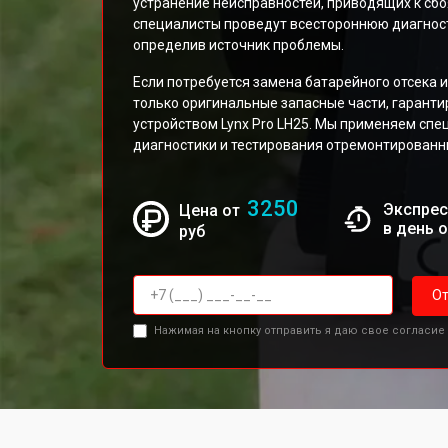
устранение неисправностей, приводящих к сбо
специалисты проведут всестороннюю диагност
определив источник проблемы.
Если потребуется замена батарейного отсека 
только оригинальные запасные части, гарант
устройством Lynx Pro LH25. Мы применяем сп
диагностики и тестирования отремонтированн
3250
Экспрес
Цена от
в день 
руб
От
Нажимая на кнопку отправить я даю свое согласие