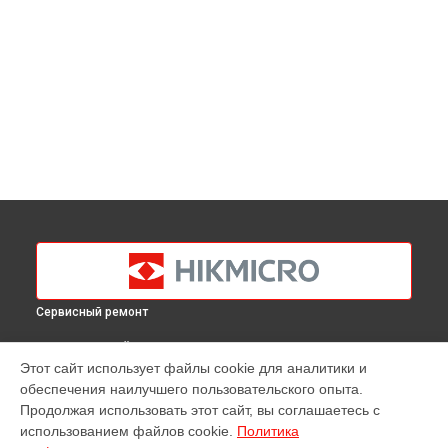
Сервисный ремонт
ВЫБЕРИ СВОЙ ГОРОД
Этот сайт использует файлы cookie для аналитики и
Калибровка тепловизионного монокуляра OWL OH35
обеспечения наилучшего пользовательского опыта.
Hikmicro в
Краснодаре
Продолжая использовать этот сайт, вы соглашаетесь с
Калибровка тепловизионного монокуляра OWL OH35
использованием файлов cookie.
Политика
Hikmicro в
Ростове-на-Дону