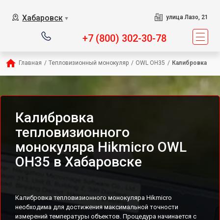
Хабаровск
улица Лазо, 21
▼
+7 (800) 302-30-78
Главная
/
Тепловизионный монокуляр
/
OWL OH35
/
Калибровка
Калибровка
тепловизионного
монокуляра Hikmicro OWL
OH35 в Хабаровске
Калибровка тепловизионного монокуляра Hikmicro
необходима для достижения максимальной точности
измерений температуры объектов. Процедура начинается с