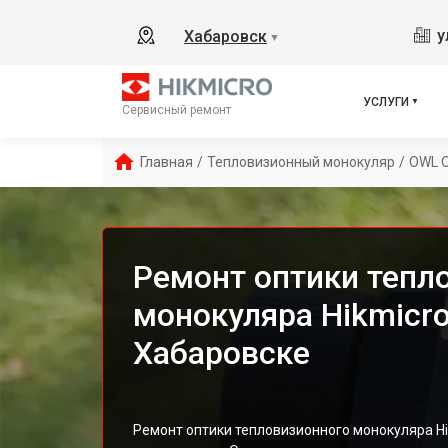
у
Хабаровск
▼
УСЛУГИ
Сервисный ремонт
Главная
/
Тепловизионный монокуляр
/
OWL 
Ремонт оптики тепл
монокуляра Hikmicr
Хабаровске
Ремонт оптики тепловизионного монокуляра Hi