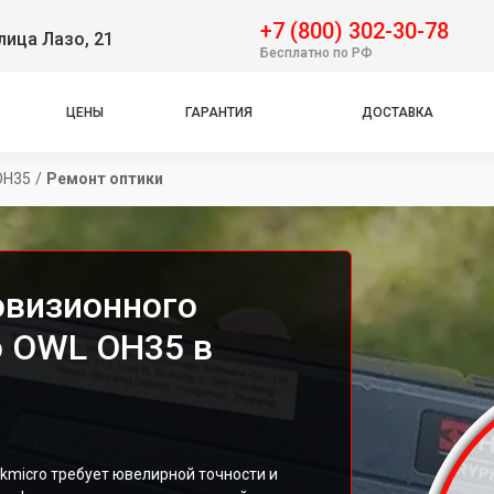
+7 (800) 302-30-78
лица Лазо, 21
Бесплатно по РФ
ЦЕНЫ
ГАРАНТИЯ
ДОСТАВКА
OH35
/
Ремонт оптики
овизионного
o OWL OH35 в
kmicro требует ювелирной точности и