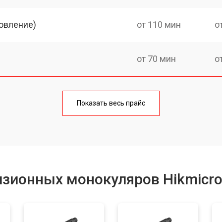
овление)
от 110 мин
о
от 70 мин
о
от 80 мин
о
Показать весь прайс
от 60 мин
о
от 80 мин
о
изионных монокуляров Hikmicr