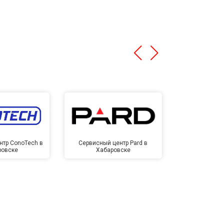
нтр ConoTech в
Сервисный центр Pard в
Сервисный ц
ровске
Хабаровске
Хаба