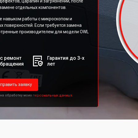
дефектов, царапин и загрязнений, после
 замене отдельных компонентов.
 навыком работы с микроскопом и
х поверхностей. Если требуется замена
мотренные производителем для модели OWL
с ремонт
Гарантия до 3-х
обращения
лет
править заявку
 на обработку моих
персональных данных.