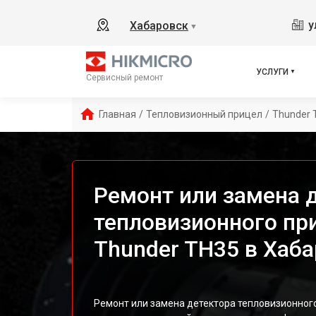
у
Хабаровск
▼
УСЛУГИ
Сервисный ремонт
Главная
/
Тепловизионный прицел
/
Thunder 
Ремонт или замена 
тепловизионного пр
Thunder TH35 в Хаб
Ремонт или замена детектора тепловизионного