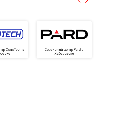
нтр ConoTech в
Сервисный центр Pard в
Сервисный ц
ровске
Хабаровске
Хаба