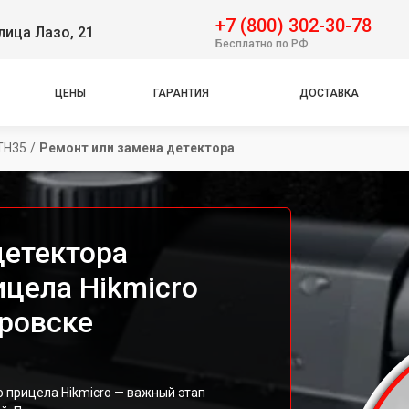
+7 (800) 302-30-78
лица Лазо, 21
Бесплатно по РФ
ЦЕНЫ
ГАРАНТИЯ
ДОСТАВКА
TH35
/
Ремонт или замена детектора
детектора
ицела Hikmicro
аровске
 прицела Hikmicro — важный этап