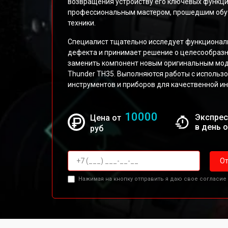
возвращения устройству его ключевых функци
профессиональным мастером, прошедшим обуч
техники.
Специалист тщательно исследует функциональ
дефекта и принимает решение о целесообразн
заменить компонент новым оригинальным мо
Thunder TH35. Выполняются работы с исполь
инструментов и приборов для качественной ин
10000
Экспрес
Цена от
в день 
руб
От
Нажимая на кнопку отправить я даю свое согласие