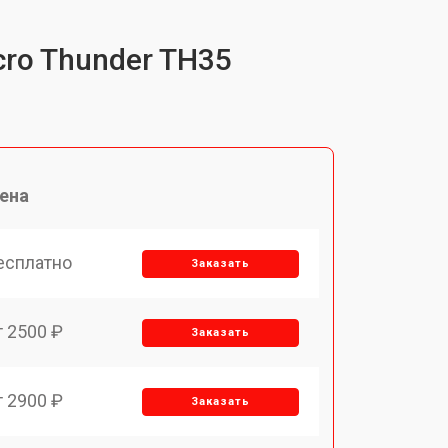
cro Thunder TH35
ена
есплатно
Заказать
т 2500 ₽
Заказать
т 2900 ₽
Заказать