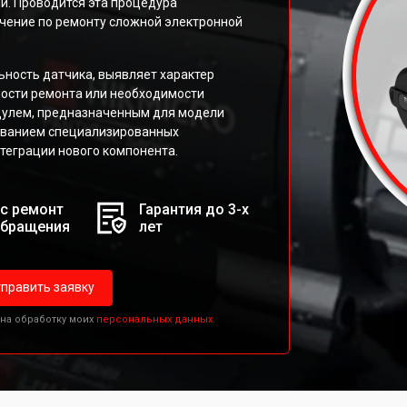
й. Проводится эта процедура
ение по ремонту сложной электронной
ность датчика, выявляет характер
ости ремонта или необходимости
дулем, предназначенным для модели
зованием специализированных
теграции нового компонента.
с ремонт
Гарантия до 3-х
обращения
лет
править заявку
 на обработку моих
персональных данных.