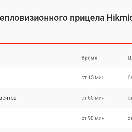
тепловизионного прицела Hikmi
Время
Ц
от 15 мин
б
ментов
от 60 мин
о
от 90 мин
о