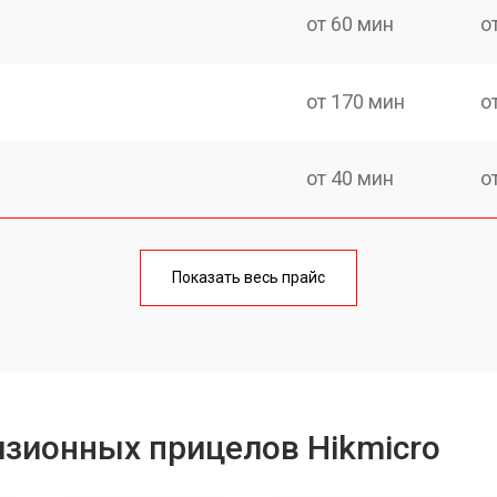
от 60 мин
о
от 170 мин
о
от 40 мин
о
от 170 мин
о
Показать весь прайс
от 70 мин
о
от 90 мин
о
зионных прицелов Hikmicro
от 100 мин
о